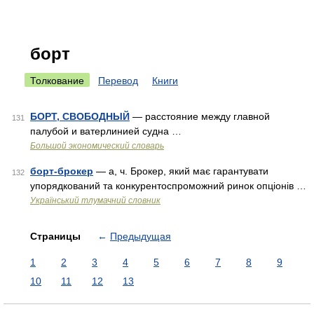
борт
Толкование
Перевод
Книги
БОРТ, СВОБОДНЫЙ
— расстояние между главной
131
палубой и ватерлинией судна …
Большой экономический словарь
борт-брокер
— а, ч. Брокер, який має гарантувати
132
упорядкований та конкурентоспроможний ринок опціонів …
Український тлумачний словник
Страницы
←
Предыдущая
1
2
3
4
5
6
7
8
9
10
11
12
13